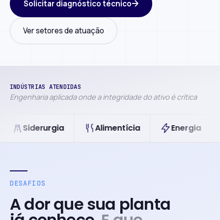
Solicitar diagnóstico técnico
Ver setores de atuação
INDÚSTRIAS ATENDIDAS
Engenharia aplicada onde a integridade do ativo é crítica
derurgia
Alimentícia
Energia
Petr
DESAFIOS
A dor que sua planta
já conhece.
E que