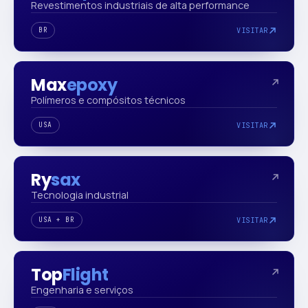
Revestimentos industriais de alta performance
BR
VISITAR
Max
epoxy
Polímeros e compósitos técnicos
USA
VISITAR
Ry
sax
Tecnologia industrial
USA + BR
VISITAR
Top
Flight
Engenharia e serviços