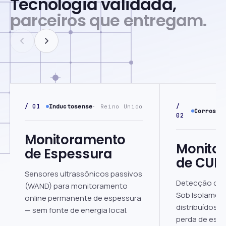
Tecnologia validada,
parceiros que entregam.
/ 01
/
Inductosense
· Reino Unido
Corrosio
02
Monitoramento
Monito
de Espessura
de CUI
Sensores ultrassônicos passivos
Detecção con
(WAND) para monitoramento
Sob Isolamen
online permanente de espessura
distribuídos 
— sem fonte de energia local.
perda de espe