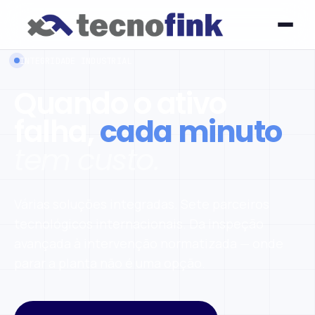
INTEGRIDADE INDUSTRIAL
Quando o ativo
falha,
cada minuto
tem custo.
Várias soluções integradas. Sete parceiros
tecnológicos internacionais. Da inspeção
avançada à intervenção normatizada — onde
parar a planta não é uma opção.