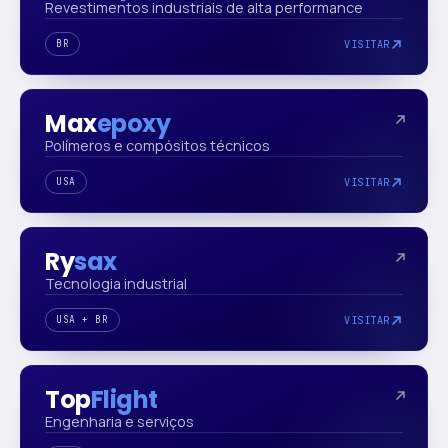
Revestimentos industriais de alta performance
BR
VISITAR
Max
epoxy
Polímeros e compósitos técnicos
USA
VISITAR
Ry
sax
Tecnologia industrial
USA + BR
VISITAR
Top
Flight
Engenharia e serviços