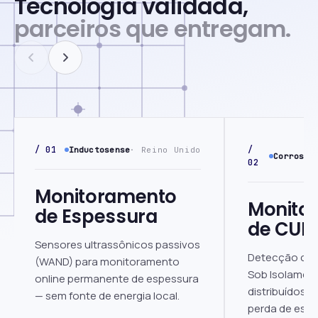
Tecnologia validada,
parceiros que entregam.
/ 01
/
Inductosense
· Reino Unido
Corrosio
02
Monitoramento
Monito
de Espessura
de CUI
Sensores ultrassônicos passivos
Detecção con
(WAND) para monitoramento
Sob Isolamen
online permanente de espessura
distribuídos 
— sem fonte de energia local.
perda de espe