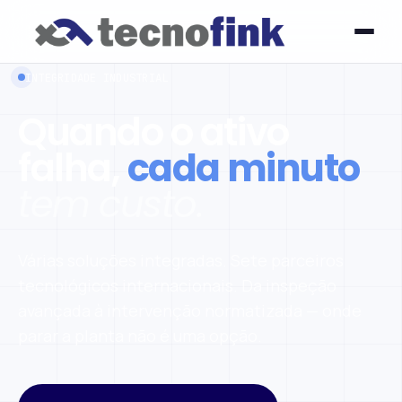
INTEGRIDADE INDUSTRIAL
Quando o ativo
falha,
cada minuto
tem custo.
Várias soluções integradas. Sete parceiros
tecnológicos internacionais. Da inspeção
avançada à intervenção normatizada — onde
parar a planta não é uma opção.