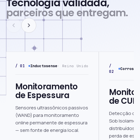
Tecnologia validada,
parceiros que entregam.
/ 01
/
Inductosense
· Reino Unido
Corrosio
02
Monitoramento
Monito
de Espessura
de CUI
Sensores ultrassônicos passivos
Detecção con
(WAND) para monitoramento
Sob Isolamen
online permanente de espessura
distribuídos 
— sem fonte de energia local.
perda de espe