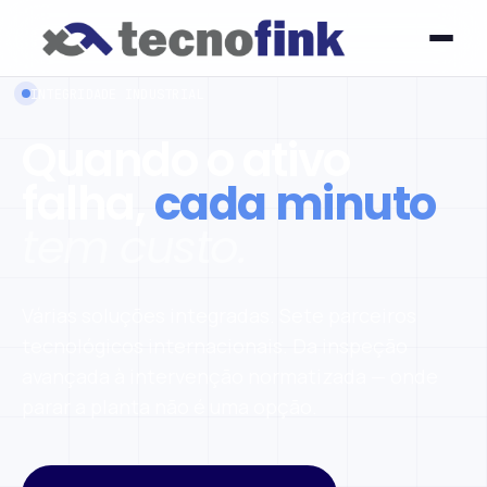
INTEGRIDADE INDUSTRIAL
Quando o ativo
falha,
cada minuto
tem custo.
Várias soluções integradas. Sete parceiros
tecnológicos internacionais. Da inspeção
avançada à intervenção normatizada — onde
parar a planta não é uma opção.