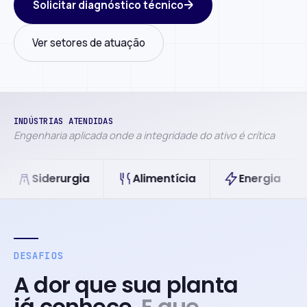
Solicitar diagnóstico técnico
Ver setores de atuação
INDÚSTRIAS ATENDIDAS
Engenharia aplicada onde a integridade do ativo é crítica
derurgia
Alimentícia
Energia
Petr
DESAFIOS
A dor que sua planta
já conhece.
E que