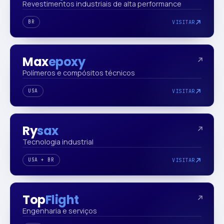
Revestimentos industriais de alta performance
BR
VISITAR
Max
epoxy
Polímeros e compósitos técnicos
USA
VISITAR
Ry
sax
Tecnologia industrial
USA + BR
VISITAR
Top
Flight
Engenharia e serviços