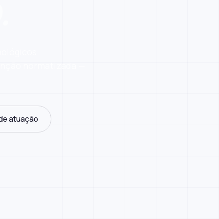
.
nológicos
venção normatizada —
 de atuação