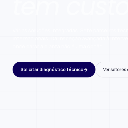
tem custo
Várias soluções integradas. Sete parceiros tec
internacionais. Da inspeção avançada à inter
onde parar a planta não é uma opção.
Solicitar diagnóstico técnico
Ver setores