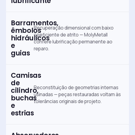
lubrificante
Barramentos,
Recuperação dimensional com baixo
êmbolos
coeficiente de atrito — MolyMetall
hidráulicos
confere lubrificação permanente ao
e
reparo.
guias
Camisas
de
Reconstituição de geometrias internas
cilindro,
usinadas — peças restauradas voltam às
buchas
tolerâncias originais de projeto.
e
estrias