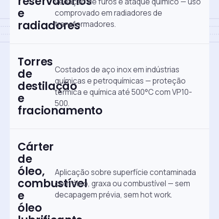
reservatórios
vedação de furos e ataque químico — uso
e
comprovado em radiadores de
radiadores
transformadores.
Torres
Costados de aço inox em indústrias
de
químicas e petroquímicas — proteção
destilação
térmica e química até 500°C com VP10-
e
500.
fracionamento
Cárter
de
óleo,
Aplicação sobre superfície contaminada
combustível
com óleo, graxa ou combustível — sem
e
decapagem prévia, sem hot work.
óleo