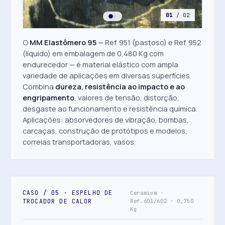
01
/ 02
O
MM Elastômero 95
— Ref. 951 (pastoso) e Ref. 952
(líquido) em embalagem de 0,480 Kg com
endurecedor — é material elástico com ampla
variedade de aplicações em diversas superfícies.
Combina
dureza, resistência ao impacto e ao
engripamento
, valores de tensão, distorção,
desgaste ao funcionamento e resistência química.
Aplicações: absorvedores de vibração, bombas,
carcaças, construção de protótipos e modelos,
correias transportadoras, vasos.
CASO / 05 · ESPELHO DE
Ceramium ·
TROCADOR DE CALOR
Ref.601/602 · 0,750
Kg