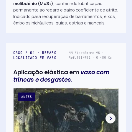
molibdênio (MoS₂)
, conferindo lubrificação
permanente ao reparo e baixo coeficiente de atrito.
Indicado para recuperação de barramentos, eixos,
êmbolos hidráulicos, guias, estrias e mancais.
CASO / 04 · REPARO
MM Elastômero 95 ·
LOCALIZADO EM VASO
Ref.951/952 · 0,480 Kg
Aplicação elástica em
vaso com
trincas e desgastes.
ANTES
DE