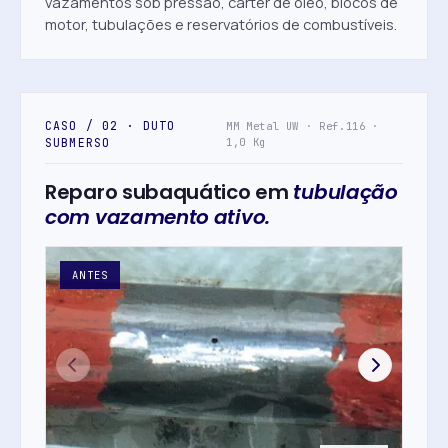
vazamentos sob pressão, cárter de óleo, blocos de
motor, tubulações e reservatórios de combustíveis.
CASO / 02 · DUTO
MM Metal UW · Ref.116 ·
SUBMERSO
1,0 Kg
Reparo subaquático em
tubulação
com vazamento ativo.
ANTES
AP