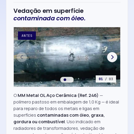
Vedação em superfície
contaminada com óleo.
ANTES
AP
01
/ 03
O
MM Metal OL Aço Cerâmica (Ref. 246)
—
polímero pastoso em embalagem de 1,0 Kg — é ideal
para reparo de todos os metais e ligas em
superfícies
contaminadas com óleo, graxa,
gordura ou combustível
. Uso indicado em
radiadores de transformadores, vedação de