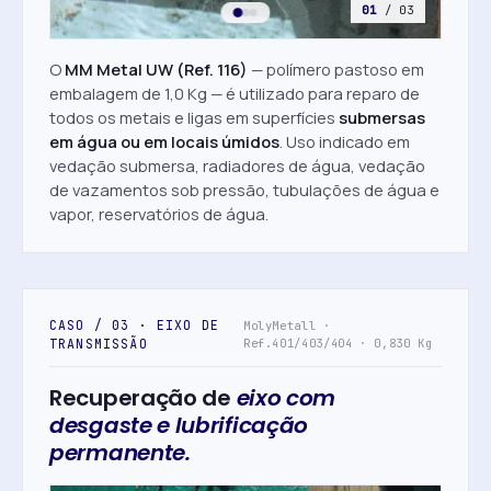
01
/ 03
O
MM Metal UW (Ref. 116)
— polímero pastoso em
embalagem de 1,0 Kg — é utilizado para reparo de
todos os metais e ligas em superfícies
submersas
em água ou em locais úmidos
. Uso indicado em
vedação submersa, radiadores de água, vedação
de vazamentos sob pressão, tubulações de água e
vapor, reservatórios de água.
CASO / 03 · EIXO DE
MolyMetall ·
TRANSMISSÃO
Ref.401/403/404 · 0,830 Kg
Recuperação de
eixo com
desgaste e lubrificação
permanente.