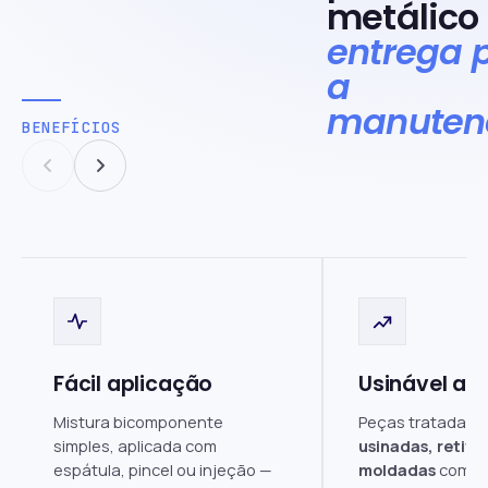
metálico
entrega 
a
manuten
BENEFÍCIOS
Fácil aplicação
Usinável ap
Mistura bicomponente
Peças tratadas 
simples, aplicada com
usinadas, retifi
espátula, pincel ou injeção —
moldadas
como o