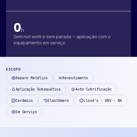
0
h
Sem hot work e sem parada — aplicação com o
equipamento em serviço
ESCOPO
Reparo Metálico
Revestimento
Aplicação Subaquática
Auto-lubrificação
Cerâmico
Elastômero
Lloyd's · DNV · NK
Em Serviço