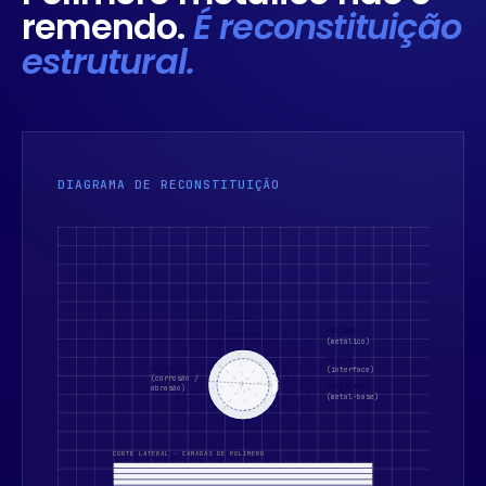
remendo.
É reconstituição
estrutural.
DIAGRAMA DE RECONSTITUIÇÃO
POLÍMERO
(metálico)
PRIMER
DESGASTE
(interface)
(corrosão /
SUBSTRATO
abrasão)
(metal-base)
CORTE LATERAL · CAMADAS DE POLÍMERO