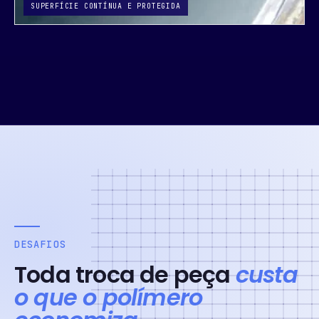
DESAFIOS
Toda troca de peça
custa
o que o polímero