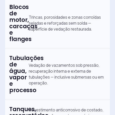
Blocos
de
Trincas, porosidades e zonas corroídas
motor,
seladas e reforçadas sem solda —
carcaças
superfície de vedação restaurada.
e
flanges
Tubulações
de
Vedação de vazamentos sob pressão,
água,
recuperação interna e externa de
vapor
tubulações — inclusive submersas ou em
e
operação.
processo
Tanques,
Revestimento anticorrosivo de costado,