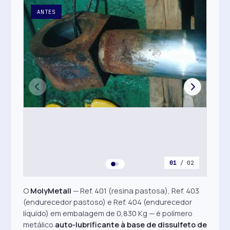
ANTES
DE
01
/ 02
O
MolyMetall
— Ref. 401 (resina pastosa), Ref. 403
(endurecedor pastoso) e Ref. 404 (endurecedor
líquido) em embalagem de 0,830 Kg — é polímero
metálico
auto-lubrificante à base de dissulfeto de