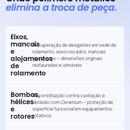
elimina a troca de peça.
Eixos,
mancais
Recuperação de desgastes em sede de
e
rolamento, eixos riscados, mancais
alojamentos
escavados — dimensões originais
de
restauradas e usináveis.
rolamento
Bombas,
Reconstituição contra cavitação e
hélices
abrasão com Ceramium — proteção de
e
superfície funcional em equipamentos
rotores
rotativos.