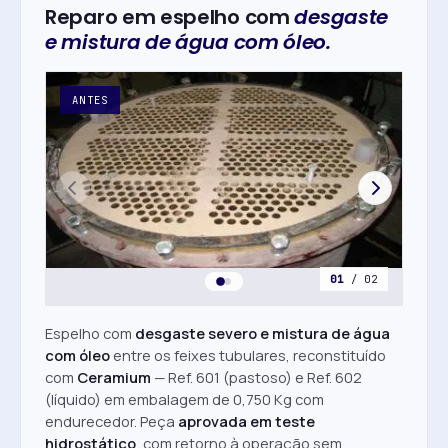
Reparo em espelho com
desgaste
e mistura de água com óleo.
ANTES
DE
01
/ 02
Espelho com
desgaste severo e mistura de água
com óleo
entre os feixes tubulares, reconstituído
com
Ceramium
— Ref. 601 (pastoso) e Ref. 602
(líquido) em embalagem de 0,750 Kg com
endurecedor. Peça
aprovada em teste
hidrostático
, com retorno à operação sem