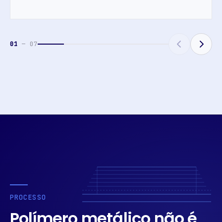
01
— 07
PROCESSO
Polímero metálico não é