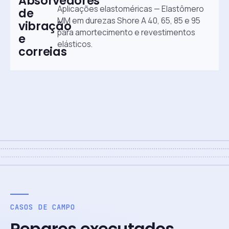
Absorvedores
Aplicações elastoméricas — Elastômero
de
MM em durezas Shore A 40, 65, 85 e 95
vibração
para amortecimento e revestimentos
e
elásticos.
correias
CASOS DE CAMPO
Reparos executados.